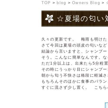
TOP
>
blog
>
Owners Blog
>
☆夏場の匂い
久々の更新です。 梅雨も明けた
さて今回は夏場の頭皮の匂いなど
結論から言いますと、シャンプー
そう。こんなに簡単なんです。な
ただ1分以上は、出来たら5分程
その時にうっかり目にシャンプー
朝から匂う不快さは格段に軽減さ
もちろんそのほかに食事のバラン
すぐに流さず少し置く。 こちら