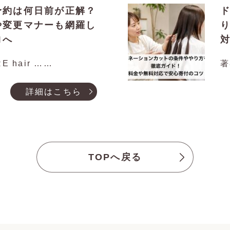
予約は何日前が正解？
や変更マナーも網羅し
ロへ
E hair ……
著
詳細はこちら
TOPへ戻る