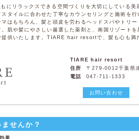
tは、心身ともにリラックスできる空間づくりを大切にしている
美
フスタイルに合わせた丁寧なカウンセリングと施術を行
ーマはもちろん、髪と頭皮を労わるヘッドスパやトリー
す。肌や髪にやさしい厳選した薬剤と、南国リゾートを
供いたします。TIARE hair resortで、髪も心
TIARE hair resort
住所
〒279-0012千葉県浦
電話
047-711-1333
お問い合わせ
いませんか？
効果