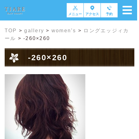
メニュー
アクセス
予約
TOP
>
gallery
>
women’s
>
ロングエッジィカ
ール
>
-260×260
-260×260