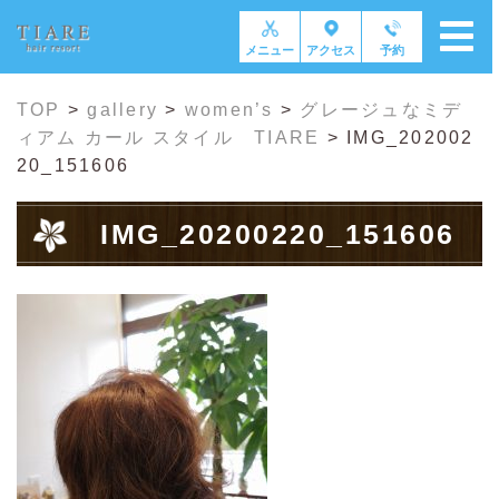
メニュー
アクセス
予約
TOP
>
gallery
>
women’s
>
グレージュなミデ
ィアム カール スタイル TIARE
>
IMG_202002
20_151606
IMG_20200220_151606