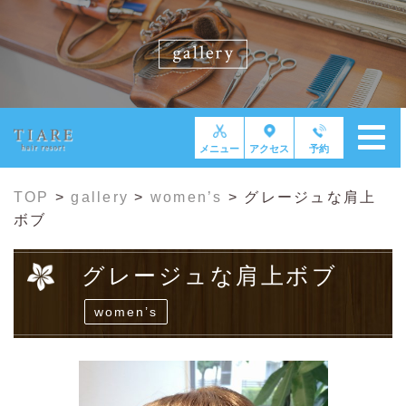
メニュー
アクセス
予約
TOP
>
gallery
>
women’s
>
グレージュな肩上
ボブ
グレージュな肩上ボブ
women’s