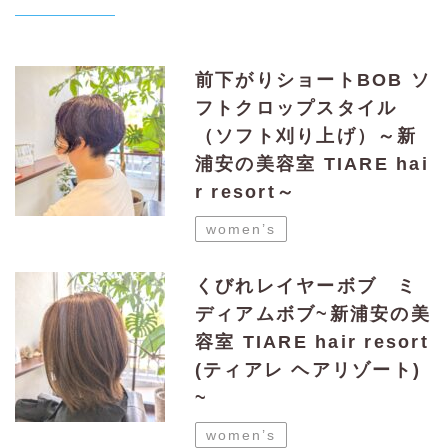
前下がりショートBOB ソ
フトクロップスタイル
（ソフト刈り上げ）～新
浦安の美容室 TIARE hai
r resort～
women’s
くびれレイヤーボブ ミ
ディアムボブ~新浦安の美
容室 TIARE hair resort
(ティアレ ヘアリゾート)
~
women’s