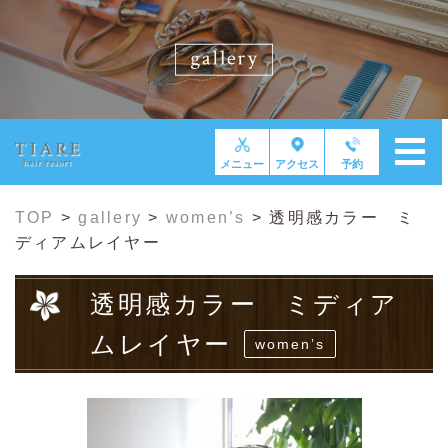
メニュー
アクセス
予約
TOP
>
gallery
>
women’s
>
透明感カラー ミ
ディアムレイヤー
透明感カラー ミディア
ムレイヤー
women’s