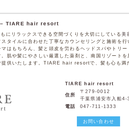
ARE hair resort
tは、心身ともにリラックスできる空間づくりを大切にしている
美
フスタイルに合わせた丁寧なカウンセリングと施術を行
ーマはもちろん、髪と頭皮を労わるヘッドスパやトリー
す。肌や髪にやさしい厳選した薬剤と、南国リゾートを
供いたします。TIARE hair resortで、髪も心
TIARE hair resort
〒279-0012
住所
千葉県浦安市入船4-33
電話
047-711-1333
お問い合わせ